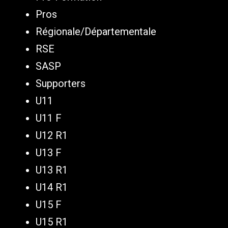
Pros
Régionale/Départementale
RSE
SASP
Supporters
U11
U11 F
U12 R1
U13 F
U13 R1
U14 R1
U15 F
U15 R1