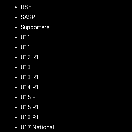
RSE
SASP
Supporters
U11
U11 F
U12 R1
U13 F
U13 R1
U14 R1
U15 F
U15 R1
U16 R1
U17 National