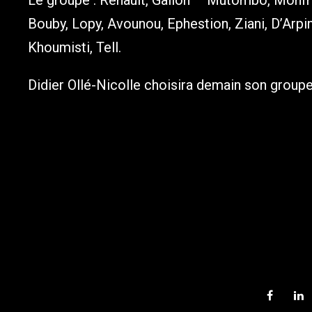
Le groupe : Renault, Gallon – Mutombo, Monf
Bouby, Lopy, Avounou, Ephestion, Ziani, D’Arpin
Khoumisti, Tell.
Didier Ollé-Nicolle choisira demain son groupe d