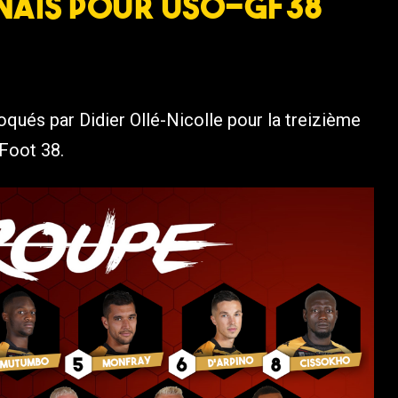
anais pour USO-GF38
qués par Didier Ollé-Nicolle pour la treizième
Foot 38.