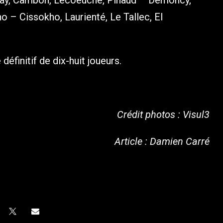
ray, Cambon, Lecoeuche, Pinaud – Demoncy,
o – Cissokho, Laurienté, Le Tallec, El
éfinitif de dix-huit joueurs.
Crédit photos : Visul3
Article : Damien Carré