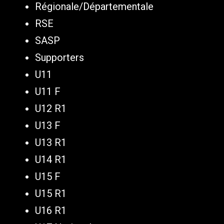
Régionale/Départementale
RSE
SASP
Supporters
U11
U11 F
U12 R1
U13 F
U13 R1
U14 R1
U15 F
U15 R1
U16 R1