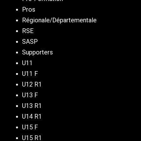
Pros
Régionale/Départementale
RSE
SASP
Supporters
U11
U11 F
U12 R1
U13 F
U13 R1
U14 R1
U15 F
U15 R1