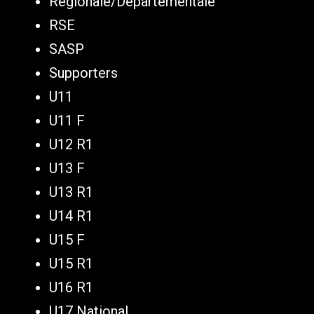
Régionale/Départementale
RSE
SASP
Supporters
U11
U11 F
U12 R1
U13 F
U13 R1
U14 R1
U15 F
U15 R1
U16 R1
U17 National