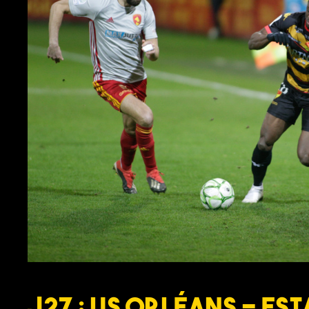
J27 : US Orléans – Es