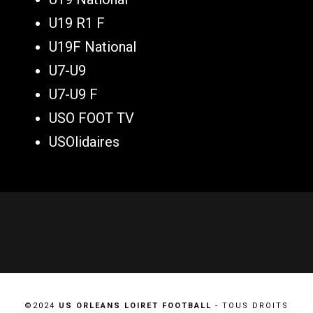
U19 R1 F
U19F National
U7-U9
U7-U9 F
USO FOOT TV
USOlidaires
©2024
US ORLEANS LOIRET FOOTBALL
- TOUS DROITS