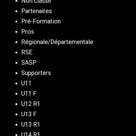
Non classé
Partenaires
Pré-Formation
Pros
Régionale/Départementale
RSE
SASP
Supporters
U11
U11 F
U12 R1
U13 F
U13 R1
U14 R1