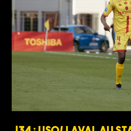
J34 : USO/ LAVAL au St