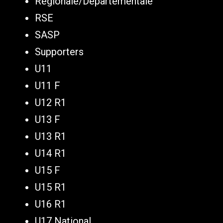
Régionale/Départementale
RSE
SASP
Supporters
U11
U11 F
U12 R1
U13 F
U13 R1
U14 R1
U15 F
U15 R1
U16 R1
U17 National