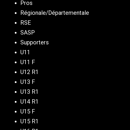
Pros
Régionale/Départementale
RSE
SASP
Supporters
U11
U11 F
U12 R1
U13 F
U13 R1
U14 R1
U15 F
U15 R1