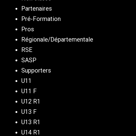
Partenaires
Pré-Formation
Pros
Régionale/Départementale
RSE
SASP
Supporters
U11
U11 F
U12 R1
U13 F
U13 R1
U14 R1