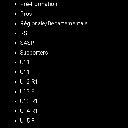
Pré-Formation
Pros
Régionale/Départementale
RSE
SASP
Supporters
U11
U11 F
U12 R1
U13 F
U13 R1
U14 R1
U15 F