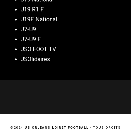
U19 R1 F
U19F National
U7-U9
U7-U9 F
USO FOOT TV
USOlidaires
©2024
US ORLEANS LOIRET FOOTBALL
- TOUS DROITS