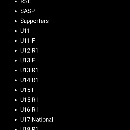
RSE
SASP
Supporters
U11
U11 F
U12 R1
U13 F
U13 R1
U14 R1
U15 F
U15 R1
U16 R1
U17 National
U18 R1