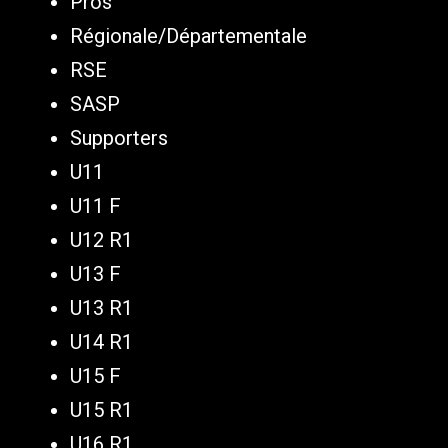
Pros
Régionale/Départementale
RSE
SASP
Supporters
U11
U11 F
U12 R1
U13 F
U13 R1
U14 R1
U15 F
U15 R1
U16 R1