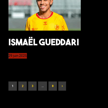
Ismaël Gueddari
29 juin 2025
1
2
3
…
8