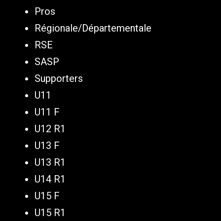
Pros
Régionale/Départementale
RSE
SASP
Supporters
U11
U11 F
U12 R1
U13 F
U13 R1
U14 R1
U15 F
U15 R1