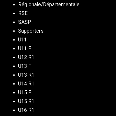
Régionale/Départementale
RSE
SASP
Supporters
U11
U11 F
U12 R1
U13 F
U13 R1
U14 R1
U15 F
U15 R1
U16 R1