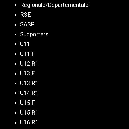
Régionale/Départementale
RSE
SASP
Supporters
U11
U11 F
U12 R1
U13 F
U13 R1
U14 R1
U15 F
U15 R1
U16 R1