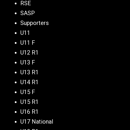
RSE
SASP
Supporters
U11
U11 F
U12 R1
U13 F
U13 R1
U14 R1
U15 F
U15 R1
U16 R1
U17 National