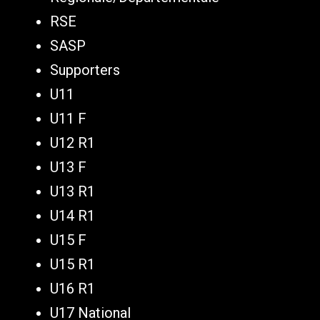
RSE
SASP
Supporters
U11
U11 F
U12 R1
U13 F
U13 R1
U14 R1
U15 F
U15 R1
U16 R1
U17 National