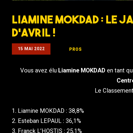
Liamine MOKDAD : Le J
d’Avril !
15 MAI 2022
PROS
Vous avez élu
Liamine MOKDAD
en tant q
Centre
Le Classement 
1. Liamine MOKDAD : 38,8%
2. Esteban LEPAUL : 36,1%
3. Franck L’HOSTIS : 25,1%