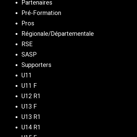
Partenaires
Pré-Formation
Pros
Régionale/Départementale
RSE
SASP
Supporters
U11
U11 F
U12 R1
U13 F
U13 R1
U14 R1