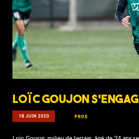
Loïc Goujon s’engage
18 JUIN 2020
PROS
Loïc Goujon, milieu de terrain, âgé de 24 ans re