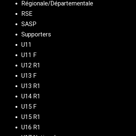
Régionale/Départementale
RSE
SASP
Supporters
U11
U11 F
U12 R1
U13 F
U13 R1
U14 R1
U15 F
U15 R1
U16 R1