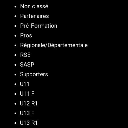
Non classé
Partenaires
Pré-Formation
Pros
Régionale/Départementale
RSE
SASP
Supporters
U11
U11 F
U12 R1
U13 F
U13 R1