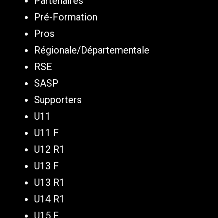
Partenaires
Pré-Formation
Pros
Régionale/Départementale
RSE
SASP
Supporters
U11
U11 F
U12 R1
U13 F
U13 R1
U14 R1
U15 F