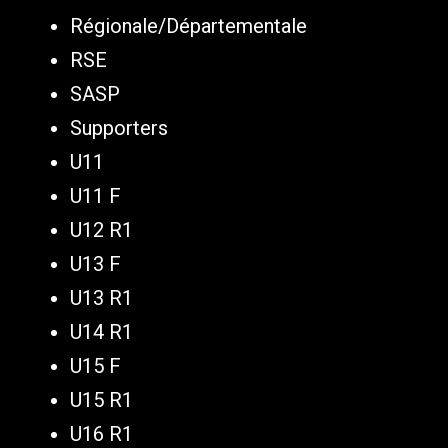
Régionale/Départementale
RSE
SASP
Supporters
U11
U11 F
U12 R1
U13 F
U13 R1
U14 R1
U15 F
U15 R1
U16 R1