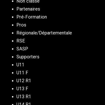
Non classé
Partenaires
Pré-Formation
Pros
Régionale/Départementale
RSE
SASP
Supporters
U11
U11 F
U12 R1
U13 F
U13 R1
U14 R1