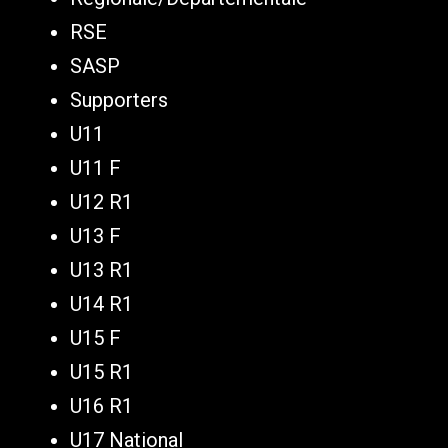
RSE
SASP
Supporters
U11
U11 F
U12 R1
U13 F
U13 R1
U14 R1
U15 F
U15 R1
U16 R1
U17 National