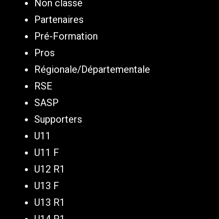
Non classé
Partenaires
Pré-Formation
Pros
Régionale/Départementale
RSE
SASP
Supporters
U11
U11 F
U12 R1
U13 F
U13 R1
U14 R1