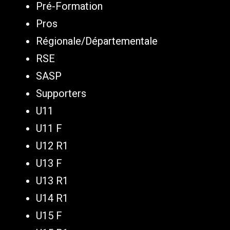
Pré-Formation
Pros
Régionale/Départementale
RSE
SASP
Supporters
U11
U11 F
U12 R1
U13 F
U13 R1
U14 R1
U15 F