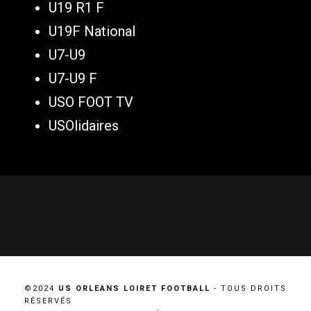
U19 R1 F
U19F National
U7-U9
U7-U9 F
USO FOOT TV
USOlidaires
©2024
US ORLEANS LOIRET FOOTBALL
- TOUS DROITS
RÉSERVÉS