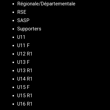
Régionale/Départementale
RSE
SASP
Supporters
U11
U11 F
U12 R1
U13 F
U13 R1
U14 R1
U15 F
U15 R1
U16 R1