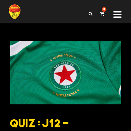
0
Quiz : J12 –