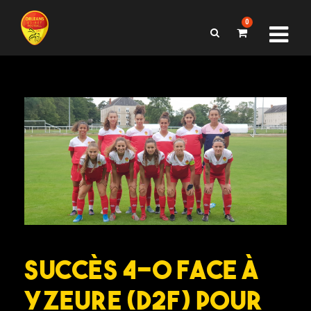
0
Succès 4-0 face à
Yzeure (D2F) pour