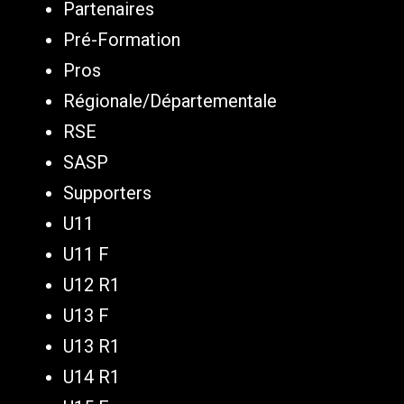
Partenaires
Pré-Formation
Pros
Régionale/Départementale
RSE
SASP
Supporters
U11
U11 F
U12 R1
U13 F
U13 R1
U14 R1