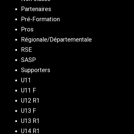
Partenaires
Pré-Formation
Pros
Régionale/Départementale
RSE
SASP
Supporters
U11
U11 F
U12 R1
U13 F
U13 R1
U14 R1