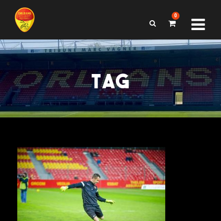
0
TAG