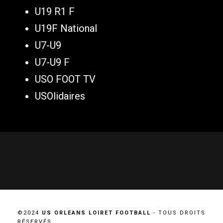
U19 R1 F
U19F National
U7-U9
U7-U9 F
USO FOOT TV
USOlidaires
©2024
US ORLEANS LOIRET FOOTBALL
- TOUS DROITS
RÉSERVÉS