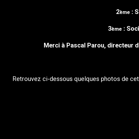
2
: S
ème
3
: Soci
ème
Merci à Pascal Parou, directeur d
Retrouvez ci-dessous quelques photos de cett