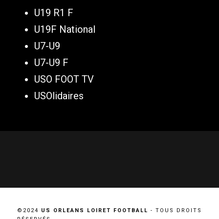
U19 R1 F
U19F National
U7-U9
U7-U9 F
USO FOOT TV
USOlidaires
©2024
US ORLEANS LOIRET FOOTBALL
- TOUS DROITS