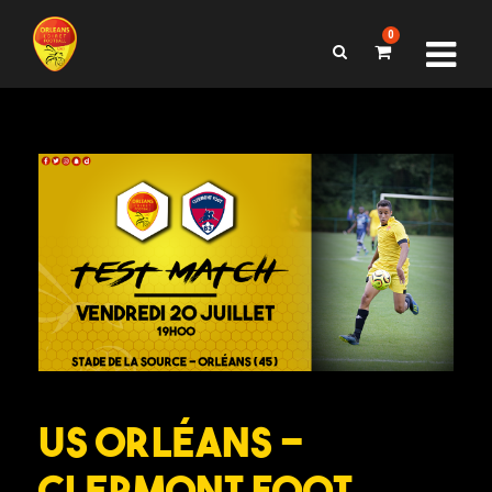
0
US Orléans –
Clermont Foot,