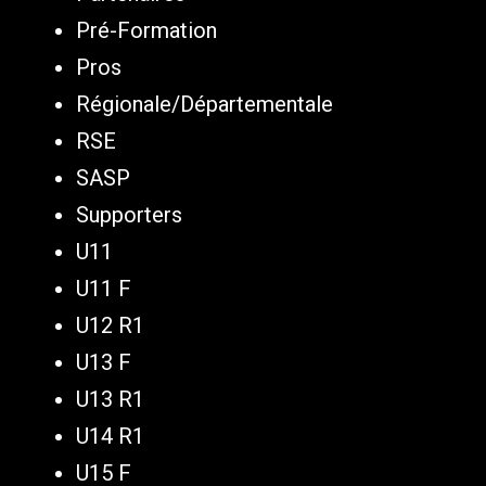
Pré-Formation
Pros
Régionale/Départementale
RSE
SASP
Supporters
U11
U11 F
U12 R1
U13 F
U13 R1
U14 R1
U15 F