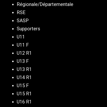
Régionale/Départementale
RSE
SASP
Supporters
U11
U11 F
U12 R1
U13 F
U13 R1
U14 R1
U15 F
U15 R1
U16 R1