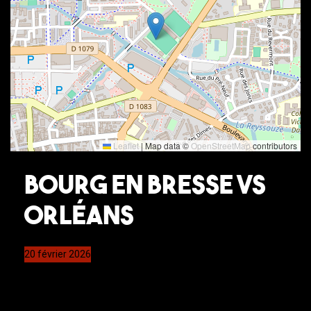
Leaflet
|
Map data ©
OpenStreetMap
contributors
Bourg en Bresse vs
Orléans
20 février 2026