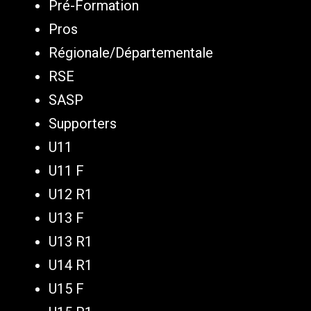
Pré-Formation
Pros
Régionale/Départementale
RSE
SASP
Supporters
U11
U11 F
U12 R1
U13 F
U13 R1
U14 R1
U15 F