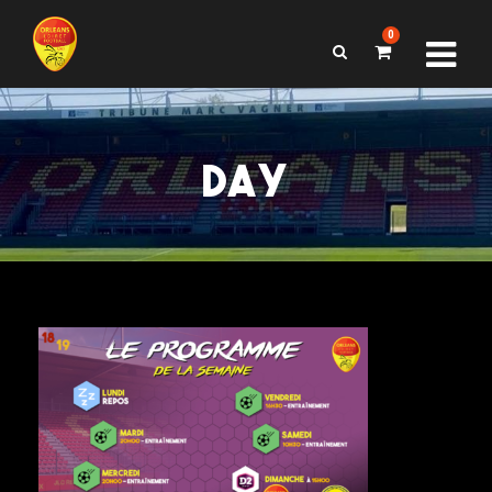
0
DAY