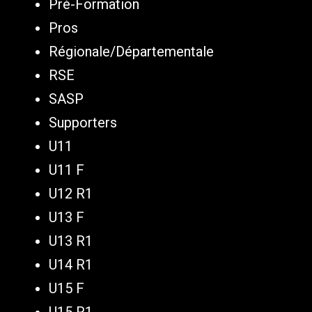
Pré-Formation
Pros
Régionale/Départementale
RSE
SASP
Supporters
U11
U11 F
U12 R1
U13 F
U13 R1
U14 R1
U15 F