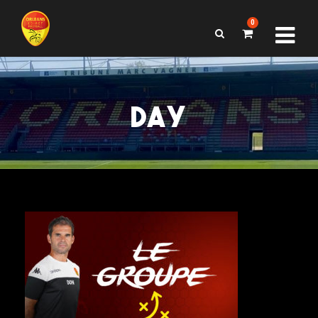
0
DAY