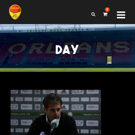
0
DAY