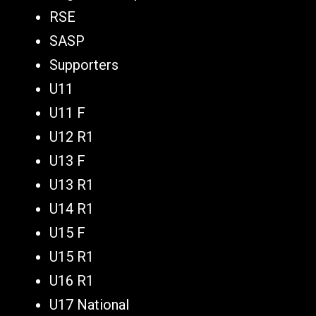
RSE
SASP
Supporters
U11
U11 F
U12 R1
U13 F
U13 R1
U14 R1
U15 F
U15 R1
U16 R1
U17 National