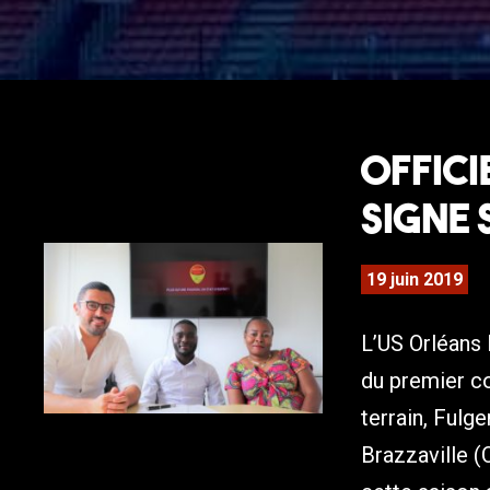
Offici
signe 
19 juin 2019
L’US Orléans 
du premier co
terrain, Fulg
Brazzaville (