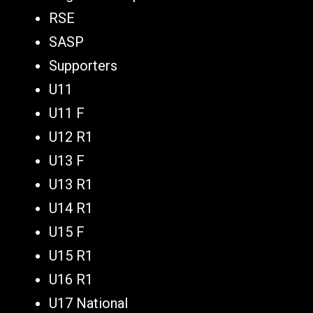
RSE
SASP
Supporters
U11
U11 F
U12 R1
U13 F
U13 R1
U14 R1
U15 F
U15 R1
U16 R1
U17 National