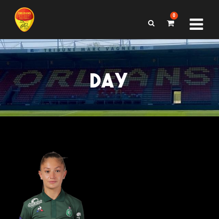
0
DAY